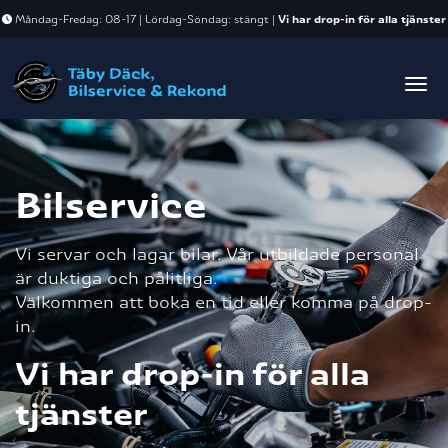
Måndag-Fredag: 08-17 | Lördag-Söndag: stängt |
Vi har drop-in för alla tjänster
Tog
Bilservice
Vi servar och lagar bilar. Vår utbildade personal
är duktiga och pålitliga.
Välkommen att boka en tid eller komma på drop-
in.
Vi har drop-in för alla
tjänster